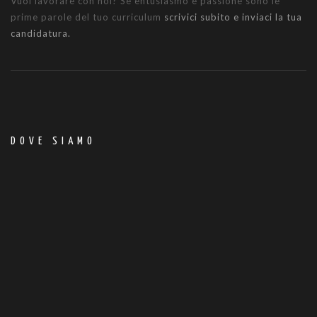
Vuoi lavorare con noi? Se entusiasmo e passione sono le
prime parole del tuo curriculum
scrivici subito e inviaci la tua
candidatura.
DOVE SIAMO