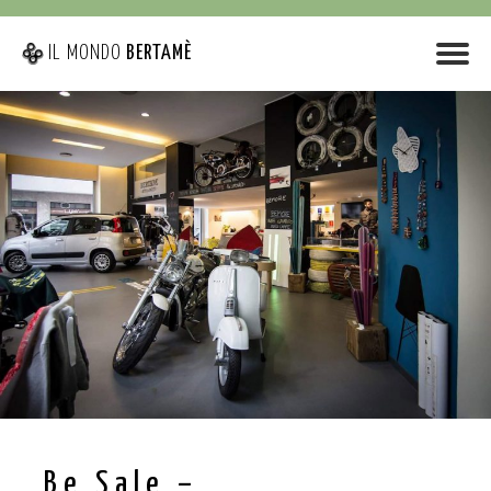
IL MONDO
BERTAMÈ
Be Sale –