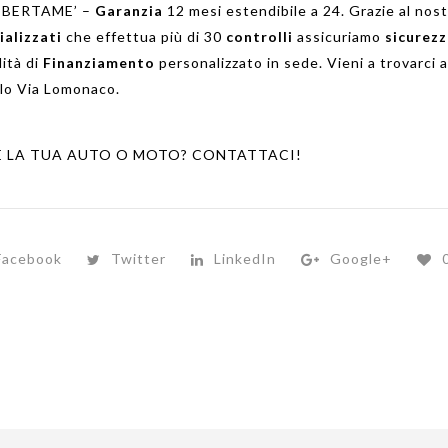
 BERTAME’ –
Garanzia
12 mesi estendibile a 24. Grazie al nos
ializzati
che effettua più di 30
controlli
assicuriamo
sicurez
lità di
Finanziamento
personalizzato in sede. Vieni a trovarci 
lo Via Lomonaco.
E LA TUA AUTO O MOTO? CONTATTACI!
Facebook
Twitter
LinkedIn
Google+