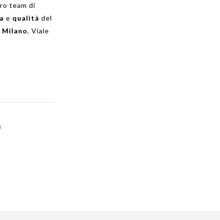
tro team di
za
e
qualità
del
a
Milano
, Viale
0