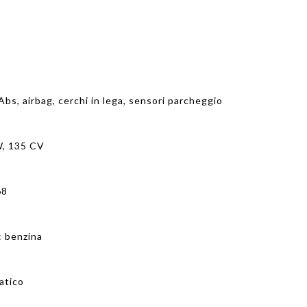
 Abs, airbag, cerchi in lega, sensori parcheggio
W, 135 CV
68
: benzina
atico