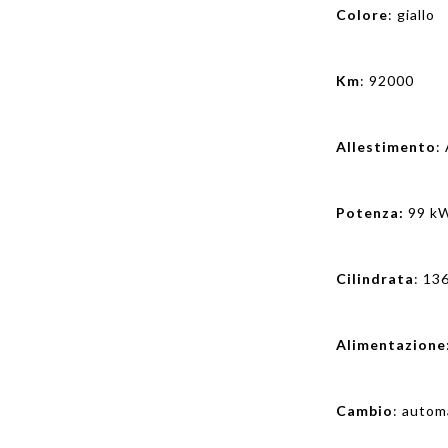
Colore
: giallo
Km
: 92000
Allestimento
:
Potenza:
99 k
Cilindrata
: 13
Alimentazione
Cambio
: autom