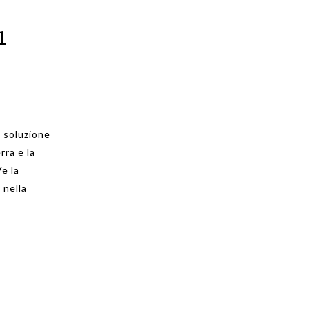
1
a soluzione
rra e la
Ve la
 nella