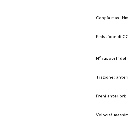
Coppia max: Nm
Emissione di C
o
N
rapporti del
Trazione: anter
Freni anteriori
Velocità massi