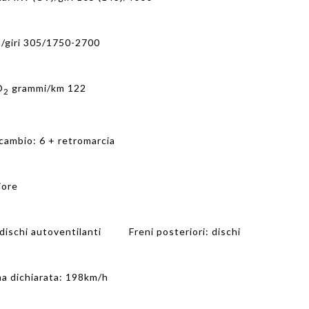
/giri 305/1750-2700
O
grammi/km 122
2
 cambio: 6 + retromarcia
iore
: dischi autoventilanti Freni posteriori: dischi
ma dichiarata: 198km/h