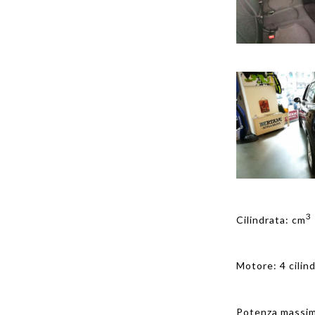
3
Cilindrata: cm
Motore: 4 cilind
Potenza massim