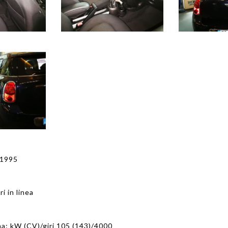
1995
ri in linea
a: kW (CV)/giri 105 (143)/4000