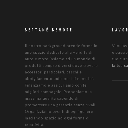
BERTAMÉ BEMORE
LAVO
Il nostro background prende forma in
Vuoi lav
uno spazio dedicato alla vendita di
e passio
auto e moto insieme ad un mondo di
tuo cur
prodotti sempre diversi dove trovare
la tua c
accessori particolari, caschi e
abbigliamento unici per lui e per lei.
Finanziamo e assicuriamo con le
migliori compagnie. Proponiamo la
massima qualità sapendo di
promettere una garanzia senza rivali.
Organizziamo eventi di ogni genere
lasciando spazio ad ogni forma di
creatività.