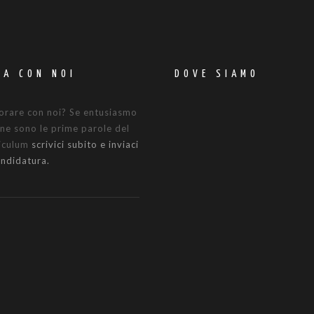
RA CON NOI
DOVE SIAMO
orare con noi? Se entusiasmo
ne sono le prime parole del
riculum
scrivici subito e inviaci
andidatura.