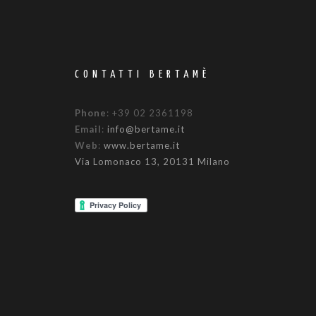
CONTATTI BERTAMÈ
Phone
: +39 02 2361198
Email
:
info@bertame.it
Web
:
www.bertame.it
Via Lomonaco 13, 20131 Milano