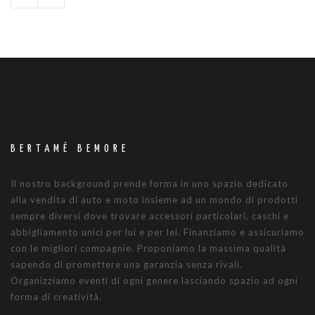
BERTAMÉ BEMORE
Il nostro background prende forma in uno spazio dedicato
alla vendita di auto e moto insieme ad un mondo di prodotti
sempre diversi dove trovare accessori particolari, caschi e
abbigliamento unici per lui e per lei. Finanziamo e assicuriamo
con le migliori compagnie. Proponiamo la massima qualità
sapendo di promettere una garanzia senza rivali.
Organizziamo eventi di ogni genere lasciando spazio ad ogni
forma di creatività.