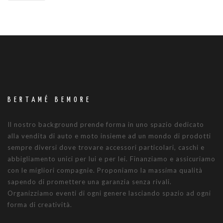
BERTAMÉ BEMORE
Il nostro background prende forma in uno spazio dedicato
alla vendita di auto e moto insieme ad un mondo di prodotti
sempre diversi dove trovare accessori particolari, caschi e
abbigliamento unici per lui e per lei. Finanziamo e assicuriamo
con le migliori compagnie. Proponiamo la massima qualità
sapendo di promettere una garanzia senza rivali.
Organizziamo eventi di ogni genere lasciando spazio ad ogni
forma di creatività.