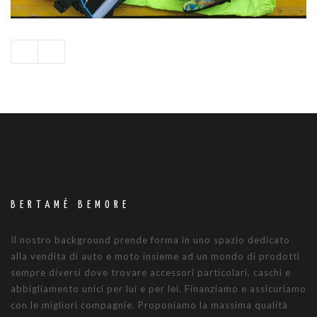
BERTAMÉ BEMORE
Il nostro background prende forma in uno spazio dedicato
alla vendita di auto e moto insieme ad un mondo di prodotti
sempre diversi dove trovare accessori particolari, caschi e
abbigliamento unici per lui e per lei. Finanziamo e assicuriamo
con le migliori compagnie. Proponiamo la massima qualità