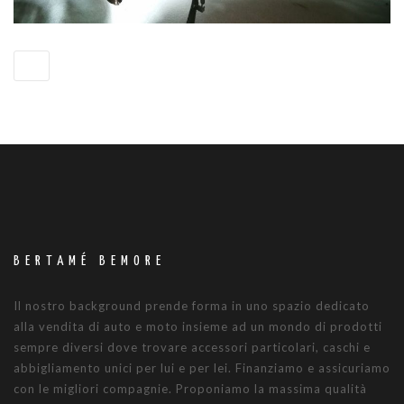
BERTAMÉ BEMORE
Il nostro background prende forma in uno spazio dedicato
alla vendita di auto e moto insieme ad un mondo di prodotti
sempre diversi dove trovare accessori particolari, caschi e
abbigliamento unici per lui e per lei. Finanziamo e assicuriamo
con le migliori compagnie. Proponiamo la massima qualità